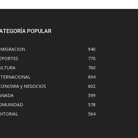
ATEGORÍA POPULAR
NMIGRACION
940
EPORTES
770
ULTURA
760
NTERNACIONAL
694
CONOMIA y NEGOCIOS
602
ANADA
599
OMUNIDAD
578
DITORIAL
564