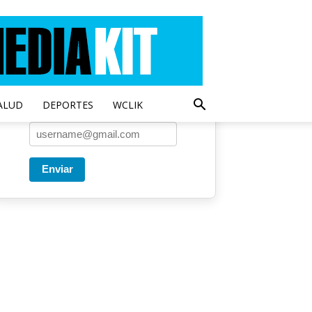
Entregado por SendPulse
Una vez a la semana enviamos
un correo con los artículos más
populares.
ALUD
DEPORTES
WCLIK
Correo
*
Enviar