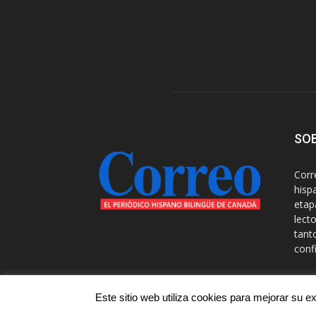
SO
Corr
hisp
etap
lect
tant
conf
Cont
Este sitio web utiliza cookies para mejorar su 