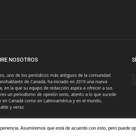
BRE NOSOTROS
S
eo, uno de los periódicos más antiguos de la comunidad
anohablante de Canadá, ha iniciado en 2019 una nueva
a, en la que su equipo de redacción aspira a ofrecer a sus
ores un periodismo de opinión serio, atento a lo que sucede
o en Canadá como en Latinoamérica y en el mundo,
iable y veraz.
áctanos:
editora@correo.ca
experiencia. Asumiremos que está de acuerdo con esto, pero puede opta