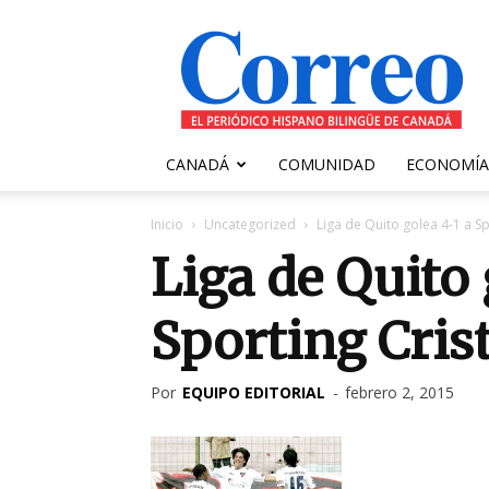
Correo
Canadiense
CANADÁ
COMUNIDAD
ECONOMÍA
Inicio
Uncategorized
Liga de Quito golea 4-1 a Sp
Liga de Quito 
Sporting Crist
Por
EQUIPO EDITORIAL
-
febrero 2, 2015