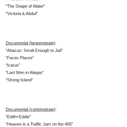
“The Shape of Water”
“Victoria & Abdul”
Documental (largometraje)
:
“Abacus: Small Enough to Jail”
“Faces Places”
“Icarus”
“Last Men in Aleppo”
“Strong Island”
Documental (cortometraje)
:
“Edith+Eddie”
“Heaven is a Traffic Jam on the 405”