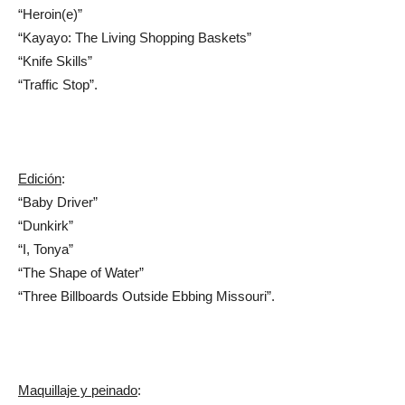
“Heroin(e)”
“Kayayo: The Living Shopping Baskets”
“Knife Skills”
“Traffic Stop”.
Edición
:
“Baby Driver”
“Dunkirk”
“I, Tonya”
“The Shape of Water”
“Three Billboards Outside Ebbing Missouri”.
Maquillaje y peinado
: