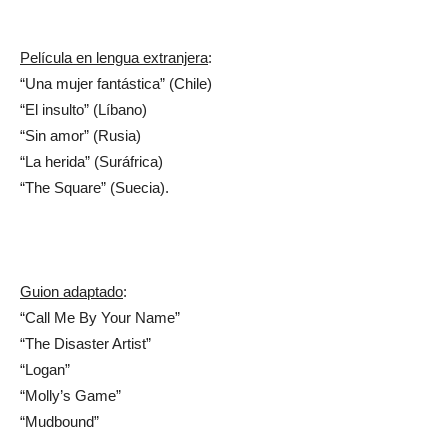
Película en lengua extranjera
:
“Una mujer fantástica” (Chile)
“El insulto” (Líbano)
“Sin amor” (Rusia)
“La herida” (Suráfrica)
“The Square” (Suecia).
Guion adaptado
:
“Call Me By Your Name”
“The Disaster Artist”
“Logan”
“Molly’s Game”
“Mudbound”