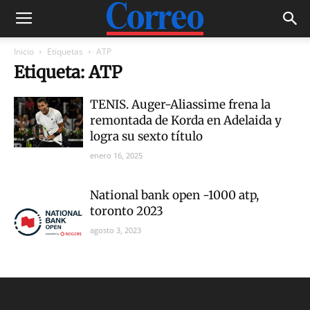
Inicio
Etiquetas
ATP
Etiqueta: ATP
TENIS. Auger-Aliassime frena la
remontada de Korda en Adelaida y
logra su sexto título
enero 16, 2025
National bank open -1000 atp,
toronto 2023
agosto 3, 2023