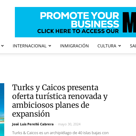
INTERNACIONAL
INMIGRACIÓN
CULTURA
SA
Turks y Caicos presenta
oferta turística renovada y
ambiciosos planes de
expansión
José Luis Perelló Cabrera
-
mayo 30, 2024
Turks & Caicos es un archipiélago de 40 islas bajas con