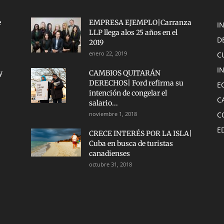
e
EMPRESA EJEMPLO|Carranza
I
LLP llega alos 25 años en el
D
2019
enero 22, 2019
C
I
y
CAMBIOS QUITARÁN
DERECHOS| Ford refirma su
E
intención de congelar el
C
salario...
noviembre 1, 2018
C
E
CRECE INTERÉS POR LA ISLA|
Cuba en busca de turistas
canadienses
octubre 31, 2018