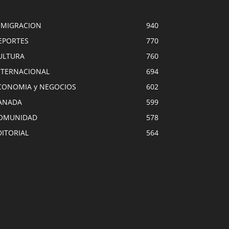
NMIGRACION
940
EPORTES
770
ULTURA
760
NTERNACIONAL
694
CONOMIA y NEGOCIOS
602
ANADA
599
OMUNIDAD
578
DITORIAL
564