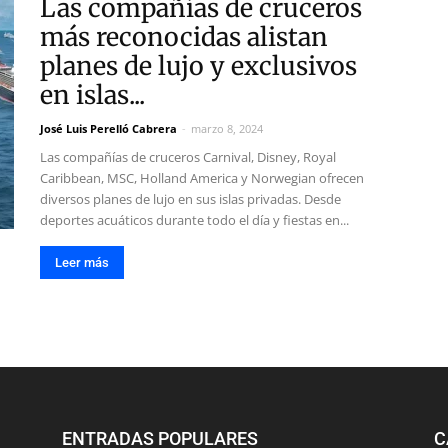
Las compañías de cruceros
más reconocidas alistan
planes de lujo y exclusivos
en islas...
José Luis Perelló Cabrera
-
marzo 8, 2024
Las compañías de cruceros Carnival, Disney, Royal
Caribbean, MSC, Holland America y Norwegian ofrecen
diversos planes de lujo en sus islas privadas. Desde
deportes acuáticos durante todo el día y fiestas en...
Leer más
ENTRADAS POPULARES
C