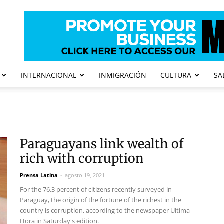
INTERNACIONAL
INMIGRACIÓN
CULTURA
SA
Paraguayans link wealth of
rich with corruption
Prensa Latina
-
agosto 19, 2021
For the 76.3 percent of citizens recently surveyed in
Paraguay, the origin of the fortune of the richest in the
country is corruption, according to the newspaper Ultima
Hora in Saturday's edition.