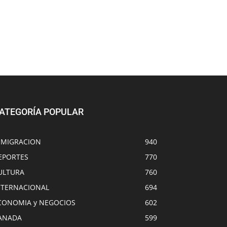
ATEGORÍA POPULAR
NMIGRACION
940
EPORTES
770
ULTURA
760
NTERNACIONAL
694
CONOMIA y NEGOCIOS
602
ANADA
599