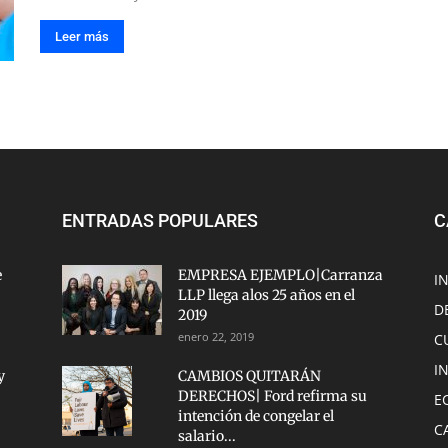
Leer más
ENTRADAS POPULARES
C
e
EMPRESA EJEMPLO|Carranza
I
LLP llega alos 25 años en el
D
2019
enero 22, 2019
C
I
y
CAMBIOS QUITARÁN
DERECHOS| Ford refirma su
E
intención de congelar el
C
salario...