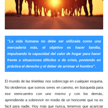
“La vida humana no debe ser utilizada como una
mercadería más, el objetivo es hacer familia,
impulsando la capacidad del calor de hogar para hacer
frente a situaciones difíciles o de crisis, poniendo en
práctica el derecho y el deber de arrimar el hombro”.
El mundo de las tinieblas nos sobrecoge en cualquier esquina.
No olvidemos que somos seres en camino, en búsqueda para
ese reencuentro con uno mismo y con los demás,
aprendiendo a sobrevivir en medio de un horizonte que no es
fácil para nadie. Hoy más que nunca, tenemos que acariciar