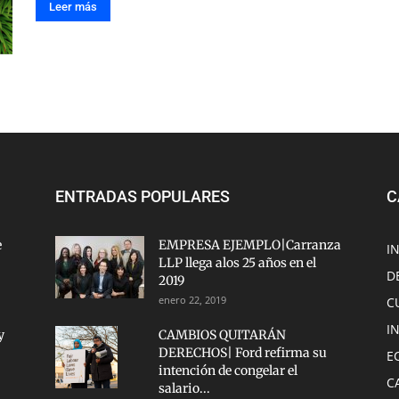
Leer más
ENTRADAS POPULARES
C
e
EMPRESA EJEMPLO|Carranza
I
LLP llega alos 25 años en el
D
2019
enero 22, 2019
C
I
y
CAMBIOS QUITARÁN
DERECHOS| Ford refirma su
E
intención de congelar el
C
salario...