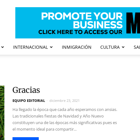
INTERNACIONAL
INMIGRACIÓN
CULTURA
SA
Gracias
EQUIPO EDITORIAL
-
diciembre 23, 2021
Ha llegado la época que cada año esperamos con ansias.
Las tradicionales fiestas de Navidad y Año Nuevo
constituyen una de las épocas más significativas pues es
el momento ideal para compartir...