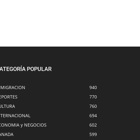
ATEGORÍA POPULAR
NMIGRACION
940
EPORTES
770
ULTURA
760
NTERNACIONAL
694
CONOMIA y NEGOCIOS
602
ANADA
599