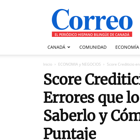
Correo
Canadiense
CANADÁ
COMUNIDAD
ECONOMÍA
Inicio
ECONOMIA y NEGOCIOS
Score Crediticio e
Score Crediti
Errores que l
Saberlo y Cóm
Puntaje