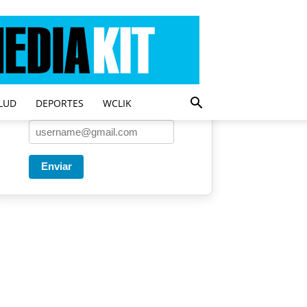
Entregado por SendPulse
Una vez a la semana enviamos
un correo con los artículos más
populares.
LUD
DEPORTES
WCLIK
Correo
*
Enviar