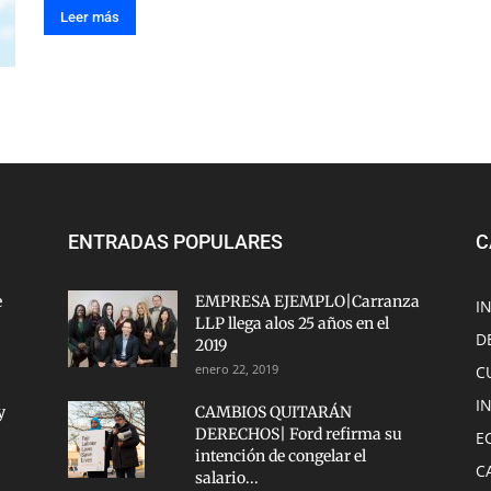
Leer más
ENTRADAS POPULARES
C
e
EMPRESA EJEMPLO|Carranza
I
LLP llega alos 25 años en el
D
2019
enero 22, 2019
C
I
y
CAMBIOS QUITARÁN
DERECHOS| Ford refirma su
E
intención de congelar el
C
salario...