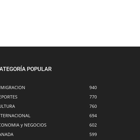
ATEGORÍA POPULAR
NMIGRACION
940
EPORTES
770
ULTURA
760
NTERNACIONAL
694
CONOMIA y NEGOCIOS
602
ANADA
599