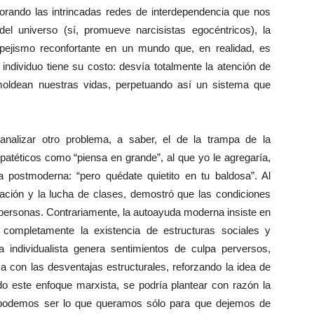
orando las intrincadas redes de interdependencia que nos
 del universo (sí, promueve narcisistas egocéntricos), la
spejismo reconfortante en un mundo que, en realidad, es
 individuo tiene su costo: desvía totalmente la atención de
moldean nuestras vidas, perpetuando así un sistema que
.
nalizar otro problema, a saber, el de la trampa de la
patéticos como “piensa en grande”, al que yo le agregaría,
da postmoderna: “pero quédate quietito en tu baldosa”. Al
enación y la lucha de clases, demostró que las condiciones
 personas. Contrariamente, la autoayuda moderna insiste en
completamente la existencia de estructuras sociales y
va individualista genera sentimientos de culpa perversos,
a con las desventajas estructurales, reforzando la idea de
do este enfoque marxista, se podría plantear con razón la
e podemos ser lo que queramos sólo para que dejemos de