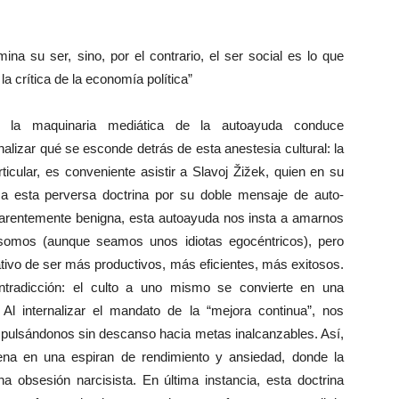
na su ser, sino, por el contrario, el ser social es lo que
a crítica de la economía política”
e la maquinaria mediática de la autoayuda conduce
lizar qué se esconde detrás de esta anestesia cultural: la
ticular, es conveniente asistir a Slavoj Žižek, quien en su
tica esta perversa doctrina por su doble mensaje de auto-
arentemente benigna, esta autoayuda nos insta a amarnos
somos (aunque seamos unos idiotas egocéntricos), pero
ivo de ser más productivos, más eficientes, más exitosos.
ntradicción: el culto a uno mismo se convierte en una
. Al internalizar el mandato de la “mejora continua”, nos
mpulsándonos sin descanso hacia metas inalcanzables. Así,
dena en una espiran de rendimiento y ansiedad, donde la
a obsesión narcisista. En última instancia, esta doctrina