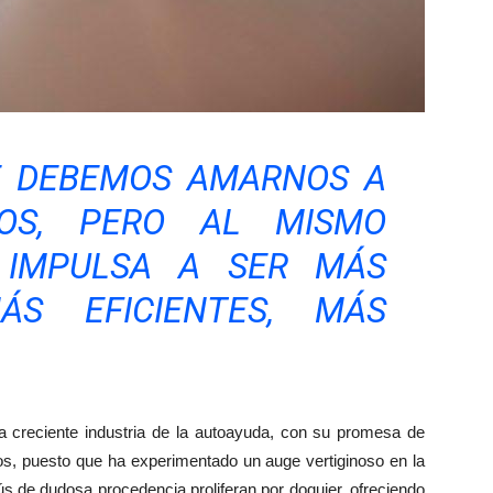
UE DEBEMOS AMARNOS A
OS, PERO AL MISMO
 IMPULSA A SER MÁS
ÁS EFICIENTES, MÁS
 la creciente industria de la autoayuda, con su promesa de
odos, puesto que ha experimentado un auge vertiginoso en la
ús de dudosa procedencia proliferan por doquier, ofreciendo