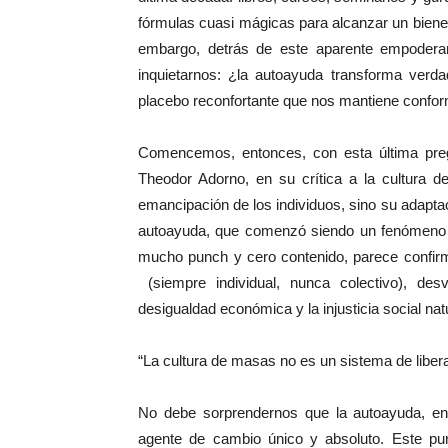
fórmulas cuasi mágicas para alcanzar un bienest
embargo, detrás de este aparente empoderam
inquietarnos: ¿la autoayuda transforma ver
placebo reconfortante que nos mantiene confor
Comencemos, entonces, con esta última pregu
Theodor Adorno, en su crítica a la cultura 
emancipación de los individuos, sino su adaptaci
autoayuda, que comenzó siendo un fenómeno co
mucho punch y cero contenido, parece confirma
(siempre individual, nunca colectivo), de
desigualdad económica y la injusticia social nat
“La cultura de masas no es un sistema de liberac
No debe sorprendernos que la autoayuda, en 
agente de cambio único y absoluto. Este punt