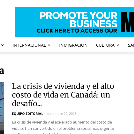
INTERNACIONAL
INMIGRACIÓN
CULTURA
SA
a
La crisis de vivienda y el alto
costo de vida en Canadá: un
desafío...
EQUIPO EDITORIAL
-
diciembre 20, 2025
La crisis de vivienda y el acelerado aumento del costo de
vida se han convertido en el problema social más urgente