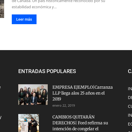
de Canadá. Un país históricamente reconocido por su
estabilidad económica y...
Leer más
ENTRADAS POPULARES
C
e
EMPRESA EJEMPLO|Carranza
I
LLP llega alos 25 años en el
D
2019
enero 22, 2019
C
I
y
CAMBIOS QUITARÁN
DERECHOS| Ford refirma su
E
intención de congelar el