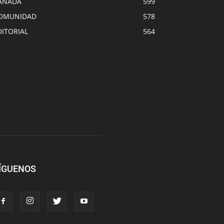
ANADA
599
OMUNIDAD
578
DITORIAL
564
ÍGUENOS