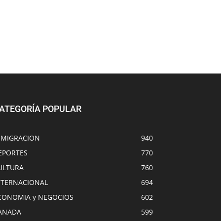
ATEGORÍA POPULAR
NMIGRACION
940
EPORTES
770
ULTURA
760
NTERNACIONAL
694
CONOMIA y NEGOCIOS
602
ANADA
599