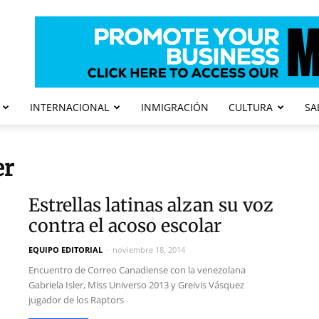
INTERNACIONAL
INMIGRACIÓN
CULTURA
SA
er
Estrellas latinas alzan su voz
contra el acoso escolar
EQUIPO EDITORIAL
-
noviembre 18, 2014
Encuentro de Correo Canadiense con la venezolana
Gabriela Isler, Miss Universo 2013 y Greivis Vásquez
jugador de los Raptors