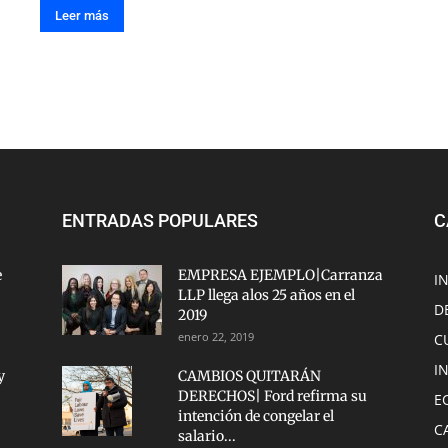
Leer más
ENTRADAS POPULARES
C
e
EMPRESA EJEMPLO|Carranza
I
LLP llega alos 25 años en el
D
2019
enero 22, 2019
C
I
y
CAMBIOS QUITARÁN
DERECHOS| Ford refirma su
E
intención de congelar el
C
salario...