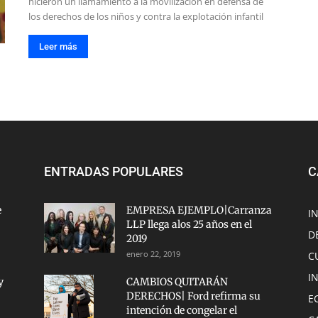
hicieron un llamamiento a la movilización en defensa de
los derechos de los niños y contra la explotación infantil
Leer más
ENTRADAS POPULARES
C
e
EMPRESA EJEMPLO|Carranza
I
LLP llega alos 25 años en el
D
2019
enero 22, 2019
C
I
y
CAMBIOS QUITARÁN
DERECHOS| Ford refirma su
E
intención de congelar el