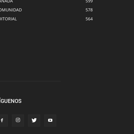
ANADA
599
OMUNIDAD
578
DITORIAL
564
ÍGUENOS