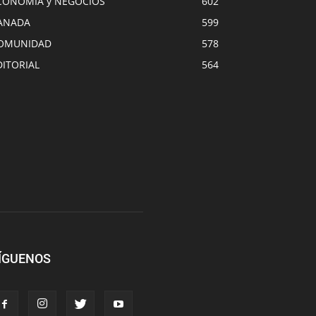
CONOMIA y NEGOCIOS
602
ANADA
599
OMUNIDAD
578
DITORIAL
564
ÍGUENOS