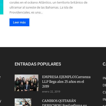
corales en el océano Atlántico, un territorio británico de
ultramar al sureste de las Bahamas. La isla de
Providenciales, es una...
Leer más
ENTRADAS POPULARES
C
e
EMPRESA EJEMPLO|Carranza
I
LLP llega alos 25 años en el
D
2019
enero 22, 2019
C
I
y
CAMBIOS QUITARÁN
DERECHOS| Ford refirma su