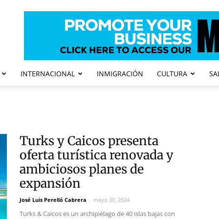
INTERNACIONAL
INMIGRACIÓN
CULTURA
SA
Turks y Caicos presenta
oferta turística renovada y
ambiciosos planes de
expansión
José Luis Perelló Cabrera
-
mayo 30, 2024
Turks & Caicos es un archipiélago de 40 islas bajas con