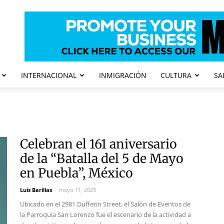
INTERNACIONAL
INMIGRACIÓN
CULTURA
SA
Celebran el 161 aniversario
de la “Batalla del 5 de Mayo
en Puebla”, México
Luis Barillas
-
mayo 11, 2023
Ubicado en el 2981 Dufferin Street, el Salón de Eventos de
la Parroquia San Lorenzo fue el escenario de la actividad a