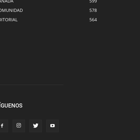
ANADA
599
OMUNIDAD
578
DITORIAL
564
ÍGUENOS