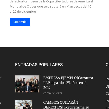
del actual campeón de la Copa Libertadores de América el
Mundial de Clubes que se disputará en Marruecos del 10
al 20 de diciembre
Leer más
ENTRADAS POPULARES
C
e
EMPRESA EJEMPLO|Carranza
I
LLP llega alos 25 años en el
D
2019
enero 22, 2019
C
I
y
CAMBIOS QUITARÁN
DERECHOS| Ford refirma su
E