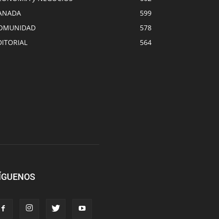
ANADA
599
OMUNIDAD
578
DITORIAL
564
ÍGUENOS