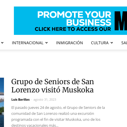
INTERNACIONAL
INMIGRACIÓN
CULTURA
SA
Grupo de Seniors de San
Lorenzo visitó Muskoka
Luis Barillas
-
agosto 31, 2023
El pasado jueves 24 de agosto, el Grupo de Seniors de la
comunidad de San Lorenzo realizó una excursión
programada con el fin de visitar Muskoka, uno de los
destinos vacacionales más...