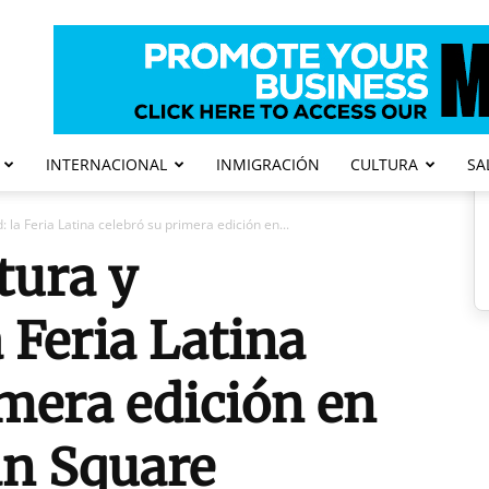
INTERNACIONAL
INMIGRACIÓN
CULTURA
SA
 la Feria Latina celebró su primera edición en...
tura y
 Feria Latina
imera edición en
an Square