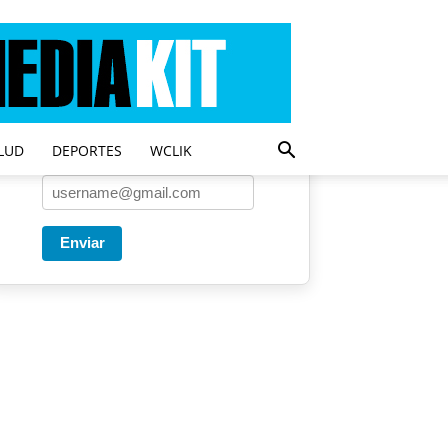
Entregado por SendPulse
Una vez a la semana enviamos
un correo con los artículos más
populares.
LUD
DEPORTES
WCLIK
Correo
*
Enviar