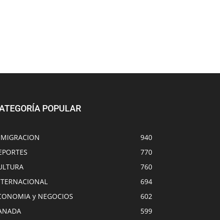
ATEGORÍA POPULAR
NMIGRACION
940
EPORTES
770
ULTURA
760
NTERNACIONAL
694
CONOMIA y NEGOCIOS
602
ANADA
599