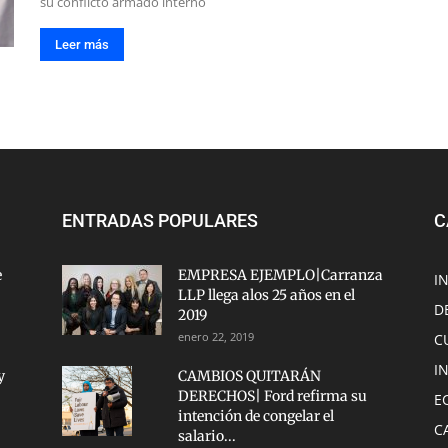
su conflicto armado interno
Leer más
ENTRADAS POPULARES
C
e
EMPRESA EJEMPLO|Carranza
I
LLP llega alos 25 años en el
D
2019
enero 22, 2019
C
I
y
CAMBIOS QUITARÁN
DERECHOS| Ford refirma su
E
intención de congelar el
C
salario...