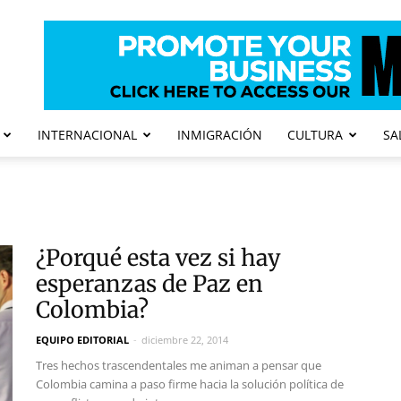
INTERNACIONAL
INMIGRACIÓN
CULTURA
SA
¿Porqué esta vez si hay
esperanzas de Paz en
Colombia?
EQUIPO EDITORIAL
-
diciembre 22, 2014
Tres hechos trascendentales me animan a pensar que
Colombia camina a paso firme hacia la solución política de