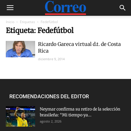
Inicio
Etiquetas
Fedefútbol
Etiqueta: Fedefútbol
Ricardo Gareca virtual d.t. de Costa
Rica
diciembre 9, 2014
RECOMENDACIONES DEL EDITOR
Neymar confirma su retiro de la selección
brasileña: “Mi tiempo ya...
agosto 2, 2026