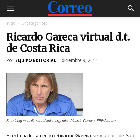
Inicio
Uncategorized
Ricardo Gareca virtual d.t.
de Costa Rica
Por
EQUIPO EDITORIAL
-
diciembre 9, 2014
En la imagen, el director técnico argentino Ricardo Gareca. EFE/Archivo
El entrenador argentino
Ricardo Gareca
se marchó de San