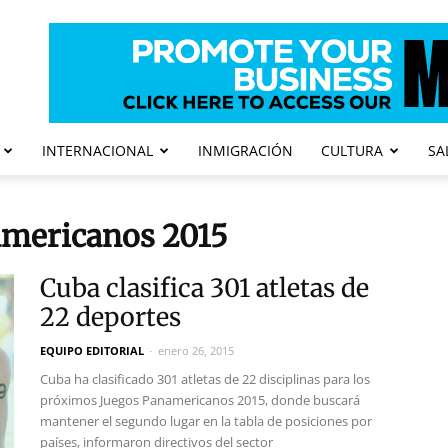
INTERNACIONAL
INMIGRACIÓN
CULTURA
SA
americanos 2015
Cuba clasifica 301 atletas de
22 deportes
EQUIPO EDITORIAL
-
enero 26, 2015
Cuba ha clasificado 301 atletas de 22 disciplinas para los
próximos Juegos Panamericanos 2015, donde buscará
mantener el segundo lugar en la tabla de posiciones por
países, informaron directivos del sector