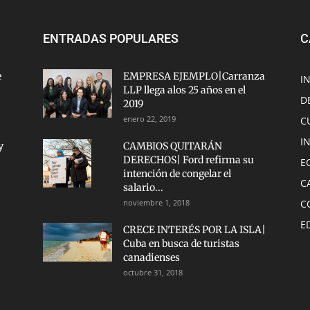
ENTRADAS POPULARES
C
e
EMPRESA EJEMPLO|Carranza
I
LLP llega alos 25 años en el
D
2019
enero 22, 2019
C
I
y
CAMBIOS QUITARÁN
DERECHOS| Ford refirma su
E
intención de congelar el
C
salario...
noviembre 1, 2018
C
E
CRECE INTERÉS POR LA ISLA|
Cuba en busca de turistas
canadienses
octubre 31, 2018