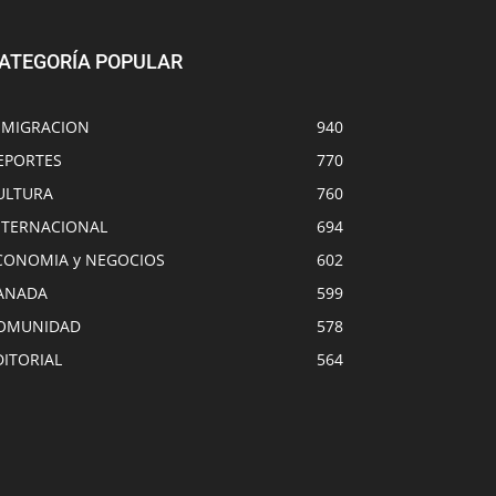
ATEGORÍA POPULAR
NMIGRACION
940
EPORTES
770
ULTURA
760
NTERNACIONAL
694
CONOMIA y NEGOCIOS
602
ANADA
599
OMUNIDAD
578
DITORIAL
564