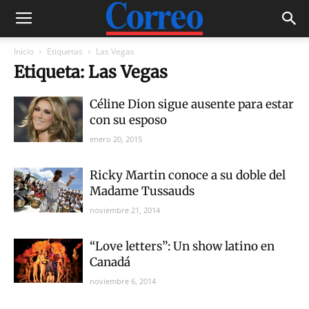
Inicio
Etiquetas
Las Vegas
Etiqueta: Las Vegas
Céline Dion sigue ausente para estar
con su esposo
enero 20, 2015
Ricky Martin conoce a su doble del
Madame Tussauds
noviembre 21, 2014
“Love letters”: Un show latino en
Canadá
noviembre 6, 2014