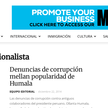
INTERNACIONAL
INMIGRACIÓN
CULTURA
SA
ionalista
Denuncias de corrupción
mellan popularidad de
Humala
EQUIPO EDITORIAL
-
diciembre 22, 2014
Las denuncias de corrupción contra antiguos
colaboradores del presidente peruano, Ollanta Humala,