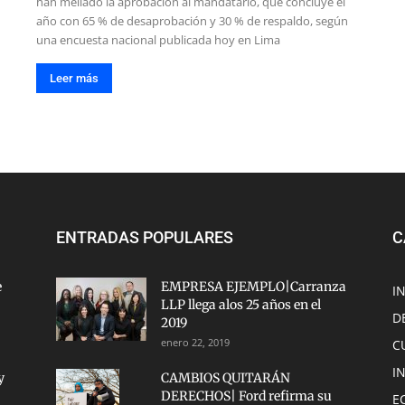
han mellado la aprobación al mandatario, que concluye el
año con 65 % de desaprobación y 30 % de respaldo, según
una encuesta nacional publicada hoy en Lima
Leer más
ENTRADAS POPULARES
C
e
EMPRESA EJEMPLO|Carranza
I
LLP llega alos 25 años en el
D
2019
enero 22, 2019
C
I
y
CAMBIOS QUITARÁN
DERECHOS| Ford refirma su
E