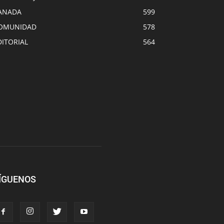
ANADA
599
OMUNIDAD
578
DITORIAL
564
ÍGUENOS