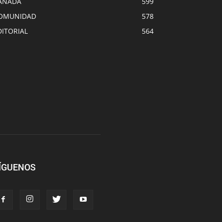
ANADA
599
OMUNIDAD
578
DITORIAL
564
ÍGUENOS