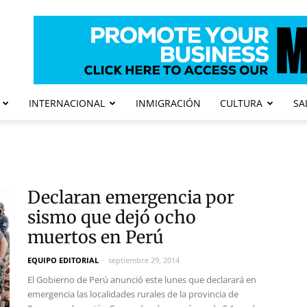
INTERNACIONAL
INMIGRACIÓN
CULTURA
SA
Declaran emergencia por
sismo que dejó ocho
muertos en Perú
EQUIPO EDITORIAL
-
septiembre 29, 2014
El Gobierno de Perú anunció este lunes que declarará en
emergencia las localidades rurales de la provincia de