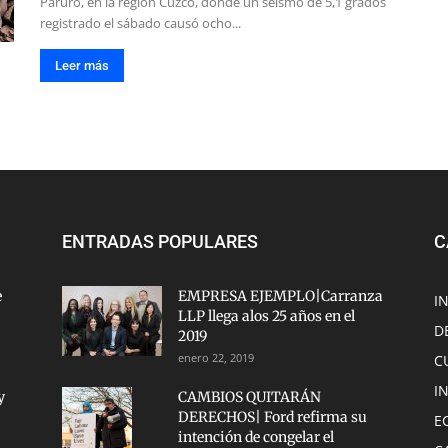
Paruro, en la región Cuzco, donde un seísmo de 5,1 grados
registrado el sábado causó ocho...
Leer más
ENTRADAS POPULARES
C
e
EMPRESA EJEMPLO|Carranza
I
LLP llega alos 25 años en el
D
2019
enero 22, 2019
C
I
y
CAMBIOS QUITARÁN
DERECHOS| Ford refirma su
E
intención de congelar el