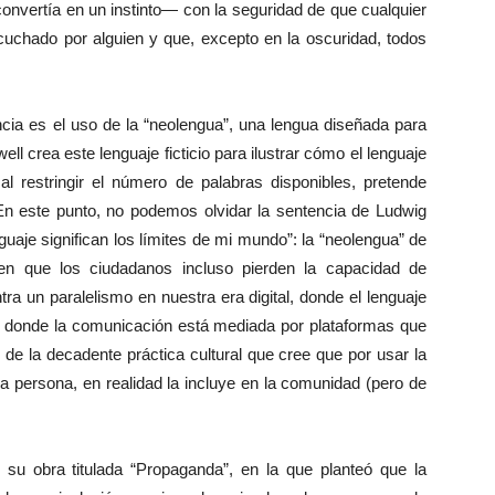
convertía en un instinto— con la seguridad de que cualquier
scuchado por alguien y que, excepto en la oscuridad, todos
ncia es el uso de la “neolengua”, una lengua diseñada para
ell crea este lenguaje ficticio para ilustrar cómo el lenguaje
al restringir el número de palabras disponibles, pretende
 En este punto, no podemos olvidar la sentencia de Ludwig
guaje significan los límites de mi mundo”: la “neolengua” de
 en que los ciudadanos incluso pierden la capacidad de
ra un paralelismo en nuestra era digital, donde el lenguaje
s y donde la comunicación está mediada por plataformas que
r de la decadente práctica cultural que cree que por usar la
a la persona, en realidad la incluye en la comunidad (pero de
su obra titulada “Propaganda”, en la que planteó que la