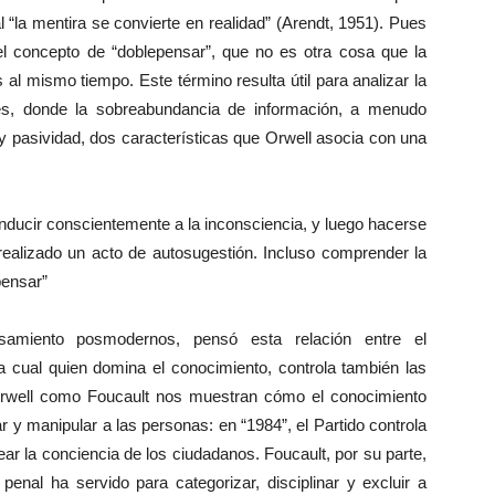
 “la mentira se convierte en realidad” (Arendt, 1951). Pues
del concepto de “doblepensar”, que no es otra cosa que la
 al mismo tiempo. Este término resulta útil para analizar la
es, donde la sobreabundancia de información, a menudo
n y pasividad, dos características que Orwell asocia con una
 inducir conscientemente a la inconsciencia, y luego hacerse
realizado un acto de autosugestión. Incluso comprender la
pensar”
samiento posmodernos, pensó esta relación entre el
a cual quien domina el conocimiento, controla también las
Orwell como Foucault nos muestran cómo el conocimiento
 y manipular a las personas: en “1984”, el Partido controla
dear la conciencia de los ciudadanos. Foucault, por su parte,
penal ha servido para categorizar, disciplinar y excluir a