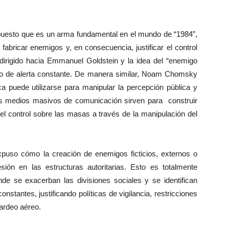
 puesto que es un arma fundamental en el mundo de “1984”,
abricar enemigos y, en consecuencia, justificar el control
o dirigido hacia Emmanuel Goldstein y la idea del “enemigo
do de alerta constante. De manera similar, Noam Chomsky
a puede utilizarse para manipular la percepción pública y
 los medios masivos de comunicación sirven para construir
 el control sobre las masas a través de la manipulación del
puso cómo la creación de enemigos ficticios, externos o
esión en las estructuras autoritarias. Esto es totalmente
nde se exacerban las divisiones sociales y se identifican
tantes, justificando políticas de vigilancia, restricciones
bardeo aéreo.