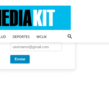
Entregado por SendPulse
Una vez a la semana enviamos
un correo con los artículos más
populares.
LUD
DEPORTES
WCLIK
Correo
*
Enviar