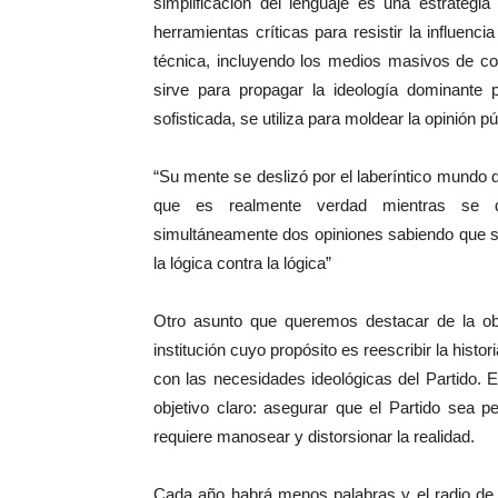
simplificación del lenguaje es una estrateg
herramientas críticas para resistir la influenc
técnica, incluyendo los medios masivos de co
sirve para propagar la ideología dominante 
sofisticada, se utiliza para moldear la opinión pú
“Su mente se deslizó por el laberíntico mundo d
que es realmente verdad mientras se di
simultáneamente dos opiniones sabiendo que s
la lógica contra la lógica”
Otro asunto que queremos destacar de la obr
institución cuyo propósito es reescribir la hist
con las necesidades ideológicas del Partido. E
objetivo claro: asegurar que el Partido sea pe
requiere manosear y distorsionar la realidad.
Cada año habrá menos palabras y el radio de