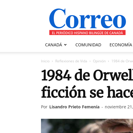
Correo
Canadiense
CANADÁ
COMUNIDAD
ECONOMÍA
Inicio
Reflexiones de Vida
Opinión
1984 de Orwel
1984 de Orwel
ficción se hac
Por
Lisandro Prieto Femenía
-
noviembre 21