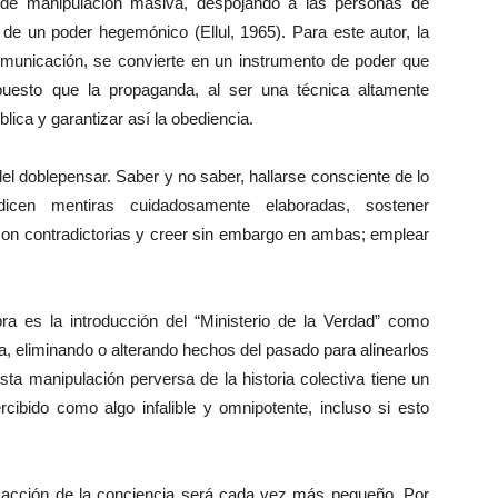
ia de manipulación masiva, despojando a las personas de
ia de un poder hegemónico (Ellul, 1965). Para este autor, la
municación, se convierte en un instrumento de poder que
puesto que la propaganda, al ser una técnica altamente
blica y garantizar así la obediencia.
el doblepensar. Saber y no saber, hallarse consciente de lo
cen mentiras cuidadosamente elaboradas, sostener
on contradictorias y creer sin embargo en ambas; emplear
a es la introducción del “Ministerio de la Verdad” como
oria, eliminando o alterando hechos del pasado para alinearlos
sta manipulación perversa de la historia colectiva tiene un
rcibido como algo infalible y omnipotente, incluso si esto
 acción de la conciencia será cada vez más pequeño. Por