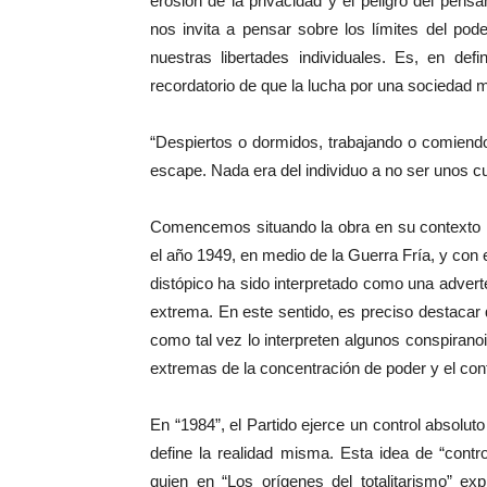
erosión de la privacidad y el peligro del pensa
nos invita a pensar sobre los límites del pod
nuestras libertades individuales. Es, en defi
recordatorio de que la lucha por una sociedad m
“Despiertos o dormidos, trabajando o comiendo
escape. Nada era del individuo a no ser unos c
Comencemos situando la obra en su contexto hi
el año 1949, en medio de la Guerra Fría, y con 
distópico ha sido interpretado como una advert
extrema. En este sentido, es preciso destacar q
como tal vez lo interpreten algunos conspirano
extremas de la concentración de poder y el contr
En “1984”, el Partido ejerce un control absolu
define la realidad misma. Esta idea de “contr
quien en “Los orígenes del totalitarismo” exp