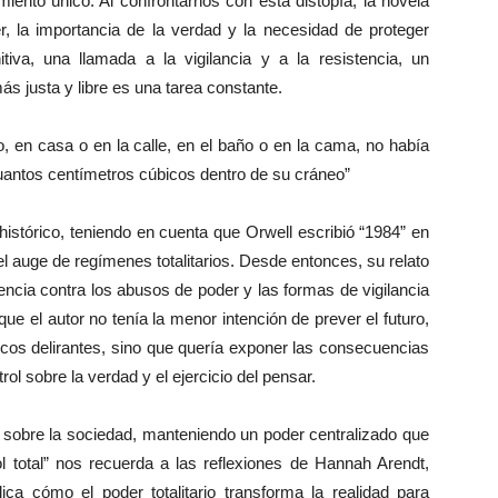
miento único. Al confrontarnos con esta distopía, la novela
er, la importancia de la verdad y la necesidad de proteger
nitiva, una llamada a la vigilancia y a la resistencia, un
ás justa y libre es una tarea constante.
, en casa o en la calle, en el baño o en la cama, no había
uantos centímetros cúbicos dentro de su cráneo”
stórico, teniendo en cuenta que Orwell escribió “1984” en
el auge de regímenes totalitarios. Desde entonces, su relato
encia contra los abusos de poder y las formas de vigilancia
ue el autor no tenía la menor intención de prever el futuro,
icos delirantes, sino que quería exponer las consecuencias
ol sobre la verdad y el ejercicio del pensar.
to sobre la sociedad, manteniendo un poder centralizado que
ol total” nos recuerda a las reflexiones de Hannah Arendt,
lica cómo el poder totalitario transforma la realidad para