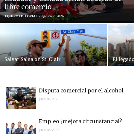
libre comercio
EQUIPO EDITORIAL
-
agosto 2, 2026
Salvar Salsa on St. Clair
El legad
Disputa comercial por el alcohol
julio 18, 2026
Empleo ¿mejora circunstancial?
julio 18, 2026