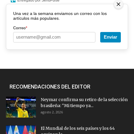
Entregado por SendPulse
Una vez a la semana enviamos un correo con los
1
2
3
artículos más populares.
Correo
*
Enviar
RECOMENDACIONES DEL EDITOR
Neymar confirma su retiro de la selección
brasileña: “Mi tiempo ya...
agosto 2, 2026
El Mundial de los seis países y los 64