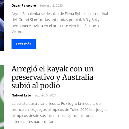
Oscar Paratore
-
febrero 2, 2023
Aryna Sabalenka se deshizo de Elena Rybakina en la final
del 'Grand Slam' de las antípodas por 4-6, 6-3 y 6-4 y
permanece invicta en el presente ejercicio. Se une a
Victoria...
Leer más
Arregló el kayak con un
preservativo y Australia
subió al podio
Nahuel Leto
-
agosto 5, 2021
La palista australiana, Jessica Fox logró la medalla de
bronce en los juegos olímpicos de Tokio 2020 Los juegos
olimpicos desde sus inicios nos dejaron historias
interesantes para contar...