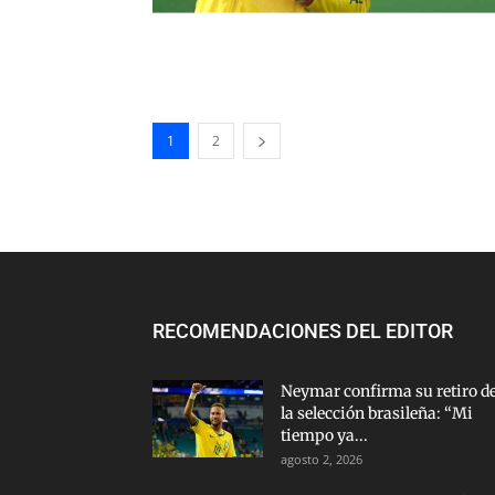
1
2
RECOMENDACIONES DEL EDITOR
Neymar confirma su retiro d
la selección brasileña: “Mi
tiempo ya...
agosto 2, 2026