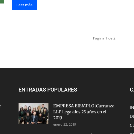
Leer más
Página 1 de 2
ENTRADAS POPULARES
C
e
EMPRESA EJEMPLO|Carranza
I
LLP llega alos 25 años en el
D
2019
enero 22, 2019
C