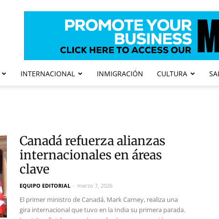
INTERNACIONAL
INMIGRACIÓN
CULTURA
SA
Canadá refuerza alianzas
internacionales en áreas
clave
EQUIPO EDITORIAL
-
marzo 7, 2026
El primer ministro de Canadá, Mark Carney, realiza una
gira internacional que tuvo en la India su primera parada.