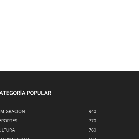
ATEGORÍA POPULAR
NMIGRACION
940
EPORTES
770
ULTURA
760