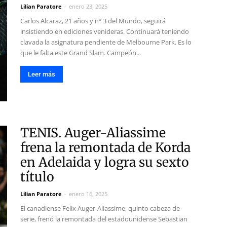
Lilian Paratore
-
enero 23, 2025
Carlos Alcaraz, 21 años y nº 3 del Mundo, seguirá
insistiendo en ediciones venideras. Continuará teniendo
clavada la asignatura pendiente de Melbourne Park. Es lo
que le falta este Grand Slam. Campeón...
Leer más
TENIS. Auger-Aliassime
frena la remontada de Korda
en Adelaida y logra su sexto
título
Lilian Paratore
-
enero 16, 2025
El canadiense Felix Auger-Aliassime, quinto cabeza de
serie, frenó la remontada del estadounidense Sebastian