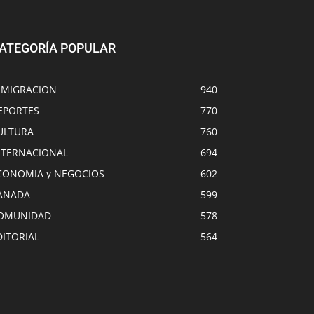
ATEGORÍA POPULAR
NMIGRACION
940
EPORTES
770
ULTURA
760
NTERNACIONAL
694
CONOMIA y NEGOCIOS
602
ANADA
599
OMUNIDAD
578
DITORIAL
564