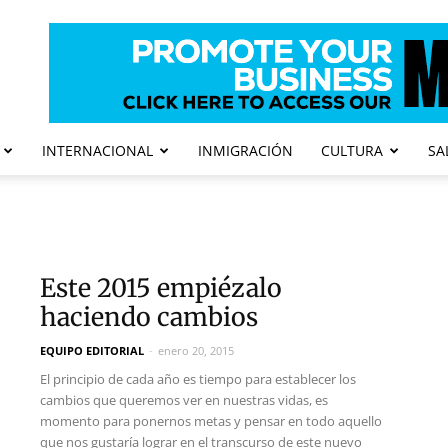
INTERNACIONAL
INMIGRACIÓN
CULTURA
SA
Este 2015 empiézalo
haciendo cambios
EQUIPO EDITORIAL
-
enero 20, 2015
El principio de cada año es tiempo para establecer los
cambios que queremos ver en nuestras vidas, es
momento para ponernos metas y pensar en todo aquello
que nos gustaría lograr en el transcurso de este nuevo