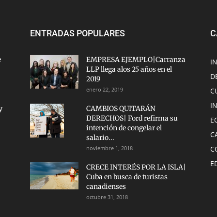
ENTRADAS POPULARES
C
e
EMPRESA EJEMPLO|Carranza
I
LLP llega alos 25 años en el
D
2019
enero 22, 2019
C
I
y
CAMBIOS QUITARÁN
DERECHOS| Ford refirma su
E
intención de congelar el
C
salario...
noviembre 1, 2018
C
E
CRECE INTERÉS POR LA ISLA|
Cuba en busca de turistas
canadienses
octubre 31, 2018