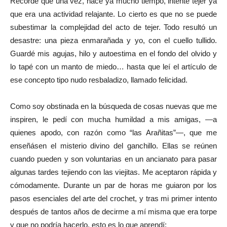
Recordé que una vez, hace ya mucho tiempo, intenté tejer ya
que era una actividad relajante. Lo cierto es que no se puede
subestimar la complejidad del acto de tejer. Todo resultó un
desastre: una pieza enmarañada y yo, con el cuello tullido.
Guardé mis agujas, hilo y autoestima en el fondo del olvido y
lo tapé con un manto de miedo… hasta que leí el artículo de
ese concepto tipo nudo resbaladizo, llamado felicidad.
Como soy obstinada en la búsqueda de cosas nuevas que me
inspiren, le pedí con mucha humildad a mis amigas, ―a
quienes apodo, con razón como “las Arañitas”―, que me
enseñásen el misterio divino del ganchillo. Ellas se reúnen
cuando pueden y son voluntarias en un ancianato para pasar
algunas tardes tejiendo con las viejitas. Me aceptaron rápida y
cómodamente. Durante un par de horas me guiaron por los
pasos esenciales del arte del crochet, y tras mi primer intento
después de tantos años de decirme a mí misma que era torpe
y que no podría hacerlo, esto es lo que aprendí: