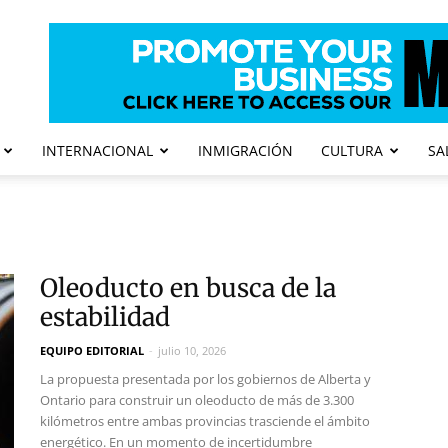
INTERNACIONAL
INMIGRACIÓN
CULTURA
SA
Oleoducto en busca de la
estabilidad
EQUIPO EDITORIAL
-
julio 10, 2026
La propuesta presentada por los gobiernos de Alberta y
Ontario para construir un oleoducto de más de 3.300
kilómetros entre ambas provincias trasciende el ámbito
energético. En un momento de incertidumbre