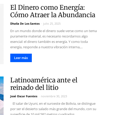
El Dinero como Energía:
Cómo Atraer la Abundancia
Dhalia De Los Santos
-
julio 25, 2025
En un mundo donde el dinero suele verse como un tema
puramente material, es necesario recordarnos algo
esencial: el dinero también es energía. Y como toda
energía, responde a nuestra vibración interna,...
Leer más
Latinoamérica ante el
reinado del litio
José Oscar Fuentes
-
noviembre 30, 2023
El salar de Uyuni, en el suroeste de Bolivia, se distingue
por ser el desierto salado más grande del mundo, con su
superficie de 10 mil 582 metros cuadrados.