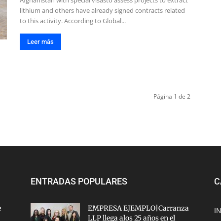
Afghanistan with special visasto assess projects to extract
lithium and others have already signed contracts related
to this activity. According to Global...
Leer más
Página 1 de 2
ENTRADAS POPULARES
C
e
EMPRESA EJEMPLO|Carranza
I
LLP llega alos 25 años en el