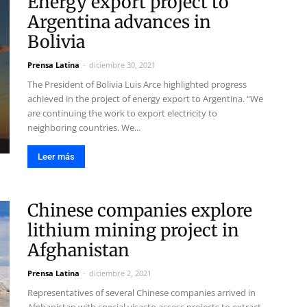
Energy export project to
Argentina advances in
Bolivia
Prensa Latina
-
diciembre 30, 2021
The President of Bolivia Luis Arce highlighted progress
achieved in the project of energy export to Argentina. “We
are continuing the work to export electricity to
neighboring countries. We...
Leer más
Chinese companies explore
lithium mining project in
Afghanistan
Prensa Latina
-
diciembre 2, 2021
Representatives of several Chinese companies arrived in