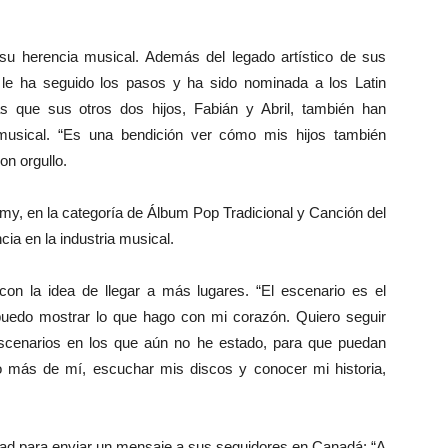
su herencia musical. Además del legado artístico de sus
 le ha seguido los pasos y ha sido nominada a los Latin
 que sus otros dos hijos, Fabián y Abril, también han
usical. “Es una bendición ver cómo mis hijos también
n orgullo.
my, en la categoría de Álbum Pop Tradicional y Canción del
a en la industria musical.
on la idea de llegar a más lugares. “El escenario es el
uedo mostrar lo que hago con mi corazón. Quiero seguir
escenarios en los que aún no he estado, para que puedan
 más de mí, escuchar mis discos y conocer mi historia,
dad para enviar un mensaje a sus seguidores en Canadá: “A