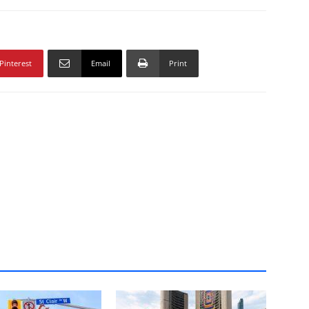
Pinterest
Email
Print