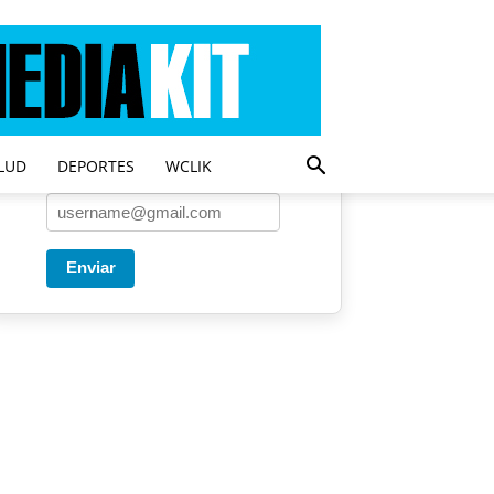
Entregado por SendPulse
Una vez a la semana enviamos
un correo con los artículos más
populares.
LUD
DEPORTES
WCLIK
Correo
*
Enviar