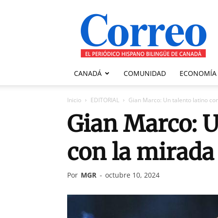
Correo
Canadiense
CANADÁ
COMUNIDAD
ECONOMÍA
Inicio
EDITORIAL
Gian Marco: Un talento latino c
Gian Marco: U
con la mirada
Por
MGR
-
octubre 10, 2024