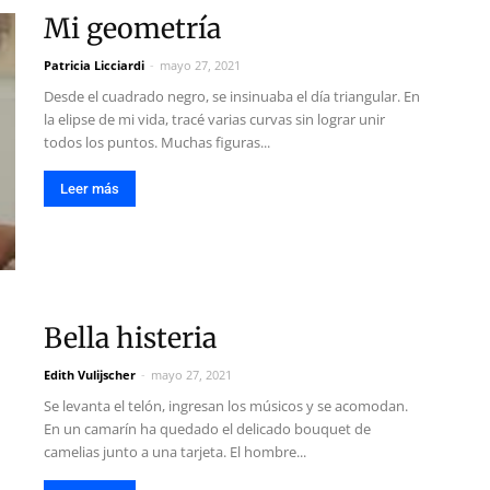
Mi geometría
Patricia Licciardi
-
mayo 27, 2021
Desde el cuadrado negro, se insinuaba el día triangular. En
la elipse de mi vida, tracé varias curvas sin lograr unir
todos los puntos. Muchas figuras...
Leer más
Bella histeria
Edith Vulijscher
-
mayo 27, 2021
Se levanta el telón, ingresan los músicos y se acomodan.
En un camarín ha quedado el delicado bouquet de
camelias junto a una tarjeta. El hombre...