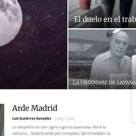
El duelo en el tra
LA URDIMBRE DE SATAN
Arde Madrid
Luis Gutiérrez González
-
junio 3, 2021
Lo despertó un olor agrio a goma quemada. Abrió la
ventana… Madrid ardía por completo. De inmediato se