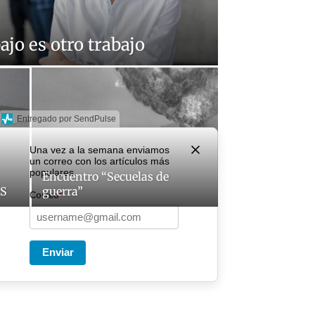
bajo es otro trabajo
Entregado por SendPulse
Una vez a la semana enviamos
un correo con los artículos más
populares.
Encuentro “Secuelas de
ÁS
guerra”
Correo
*
Enviar