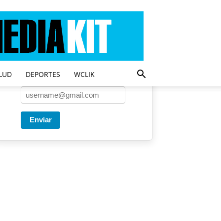
Entregado por SendPulse
Una vez a la semana enviamos
un correo con los artículos más
populares.
LUD
DEPORTES
WCLIK
Correo
*
Enviar