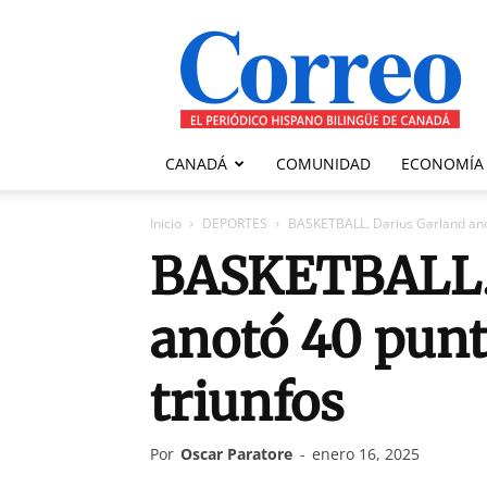
Correo
Canadiense
CANADÁ
COMUNIDAD
ECONOMÍA
Inicio
DEPORTES
BASKETBALL. Darius Garland anot
BASKETBALL. 
anotó 40 punt
triunfos
Por
Oscar Paratore
-
enero 16, 2025