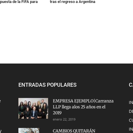
apuesta de la FIFA para
tras el regreso a Argentina
ENTRADAS POPULARES
C
e
EMPRESA EJEMPLO|Carranza
I
LLP llega alos 25 años en el
D
2019
enero 22, 2019
C
I
y
CAMBIOS QUITARÁN