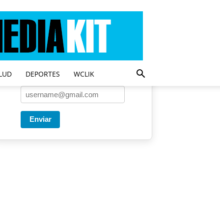
Entregado por SendPulse
Una vez a la semana enviamos
un correo con los artículos más
populares.
LUD
DEPORTES
WCLIK
Correo
*
Enviar