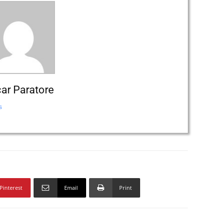
ar Paratore
s
Pinterest
Email
Print