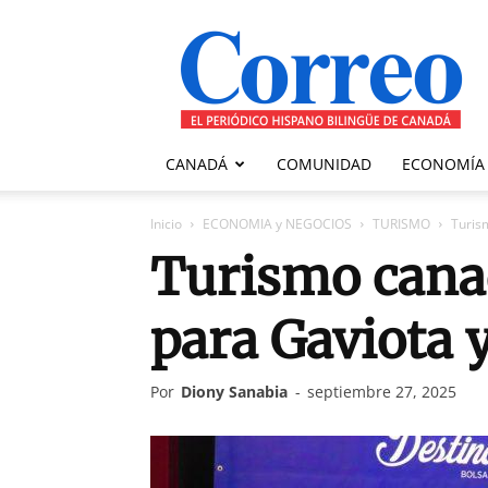
Correo
Canadiense
CANADÁ
COMUNIDAD
ECONOMÍA
Inicio
ECONOMIA y NEGOCIOS
TURISMO
Turis
Turismo canad
para Gaviota 
Por
Diony Sanabia
-
septiembre 27, 2025