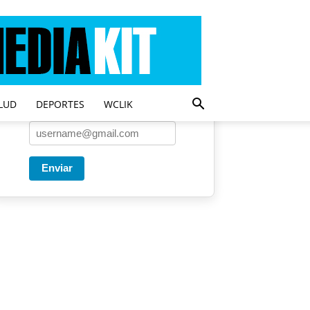
Entregado por SendPulse
Una vez a la semana enviamos
un correo con los artículos más
populares.
LUD
DEPORTES
WCLIK
Correo
*
Enviar