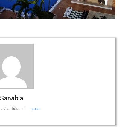
 Sanabia
sal/La Habana
|
+ posts