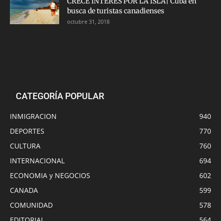
CRECE INTERÉS POR LA ISLA| Cuba en
busca de turistas canadienses
octubre 31, 2018
CATEGORÍA POPULAR
INMIGRACION
940
DEPORTES
770
CULTURA
760
INTERNACIONAL
694
ECONOMIA y NEGOCIOS
602
CANADA
599
COMUNIDAD
578
EDITORIAL
564