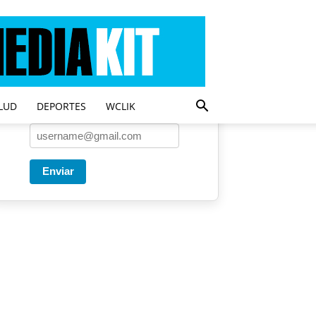
Entregado por SendPulse
Una vez a la semana enviamos
un correo con los artículos más
populares.
LUD
DEPORTES
WCLIK
Correo
*
Enviar