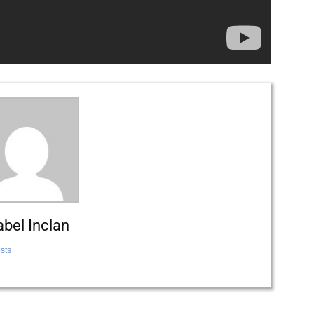
abel Inclan
sts