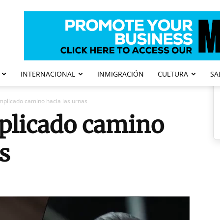
INTERNACIONAL
INMIGRACIÓN
CULTURA
SA
mplicado camino hacia las urnas
plicado camino
s