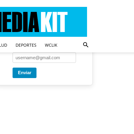
Entregado por SendPulse
Una vez a la semana enviamos
un correo con los artículos más
populares.
LUD
DEPORTES
WCLIK
Correo
*
Enviar