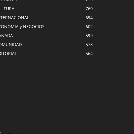
ULTURA
760
NTERNACIONAL
694
CONOMIA y NEGOCIOS
602
ANADA
599
OMUNIDAD
578
DITORIAL
564