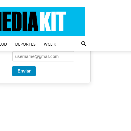
Entregado por SendPulse
Una vez a la semana enviamos
un correo con los artículos más
populares.
LUD
DEPORTES
WCLIK
Correo
*
Enviar