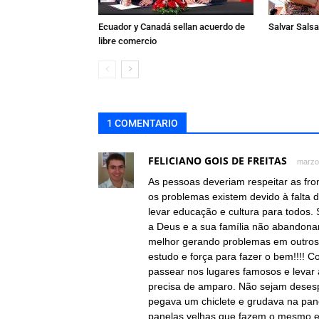
Ecuador y Canadá sellan acuerdo de
Salvar Salsa 
libre comercio
1 COMENTARIO
FELICIANO GOIS DE FREITAS
marzo
As pessoas deveriam respeitar as fro
os problemas existem devido à falta d
levar educação e cultura para todos
a Deus e a sua família não abandonar
melhor gerando problemas em outros
estudo e força para fazer o bem!!!! Co
passear nos lugares famosos e levar 
precisa de amparo. Não sejam deses
pegava um chiclete e grudava na pan
panelas velhas que fazem o mesmo e