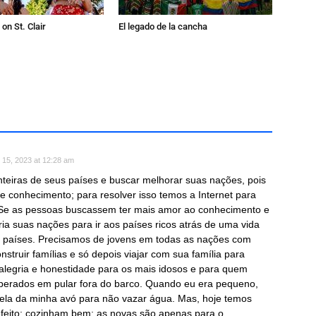
on St. Clair
El legado de la cancha
 15, 2023 at 12:28 am
nteiras de seus países e buscar melhorar suas nações, pois
e conhecimento; para resolver isso temos a Internet para
. Se as pessoas buscassem ter mais amor ao conhecimento e
ia suas nações para ir aos países ricos atrás de uma vida
 países. Precisamos de jovens em todas as nações com
nstruir famílias e só depois viajar com sua família para
alegria e honestidade para os mais idosos e para quem
perados em pular fora do barco. Quando eu era pequeno,
ela da minha avó para não vazar água. Mas, hoje temos
feito; cozinham bem; as novas são apenas para o