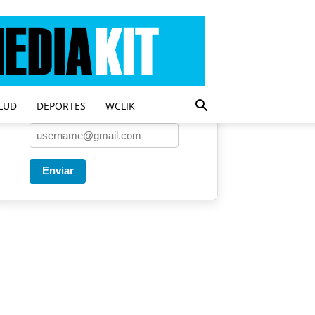
Entregado por SendPulse
Una vez a la semana enviamos
un correo con los artículos más
populares.
LUD
DEPORTES
WCLIK
Correo
*
Enviar