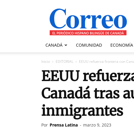
Correo
Canadiense
CANADÁ
COMUNIDAD
ECONOMÍA
Inicio
EDITORIAL
EEUU refuerza frontera con Can
EEUU refuerza
Canadá tras 
inmigrantes
Por
Prensa Latina
-
marzo 9, 2023