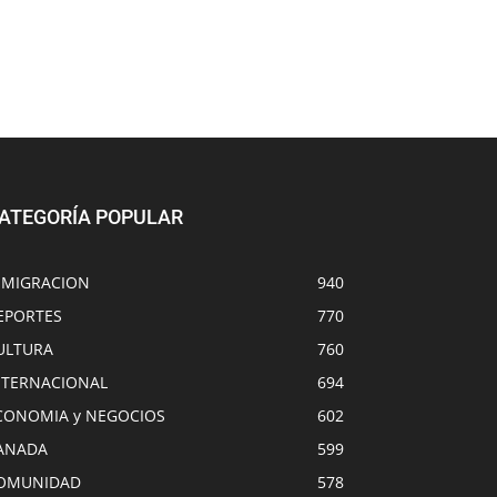
ATEGORÍA POPULAR
NMIGRACION
940
EPORTES
770
ULTURA
760
NTERNACIONAL
694
CONOMIA y NEGOCIOS
602
ANADA
599
OMUNIDAD
578