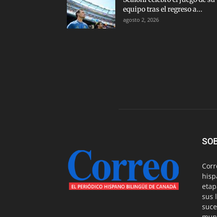
equipo tras el regreso a...
agosto 2, 2026
SO
Corr
hisp
etap
sus 
suce
mund