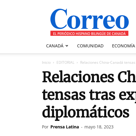
Correo
Canadiense
CANADÁ
COMUNIDAD
ECONOMÍA
Inicio
EDITORIAL
Relaciones China-Canadá tensas 
Relaciones C
tensas tras e
diplomáticos
Por
Prensa Latina
-
mayo 18, 2023