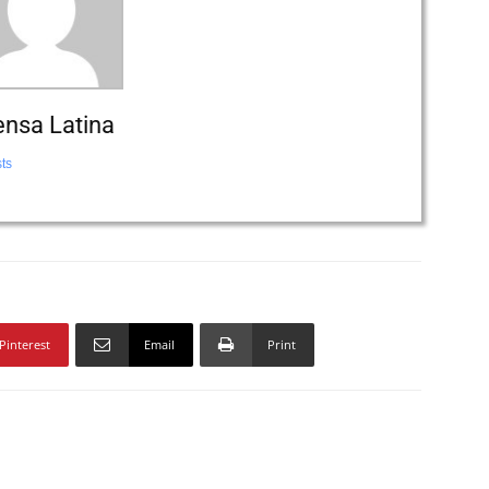
ensa Latina
ts
Pinterest
Email
Print