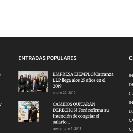
ENTRADAS POPULARES
C
e
EMPRESA EJEMPLO|Carranza
I
LLP llega alos 25 años en el
D
2019
enero 22, 2019
C
I
y
CAMBIOS QUITARÁN
DERECHOS| Ford refirma su
E
intención de congelar el
C
salario...
noviembre 1, 2018
C