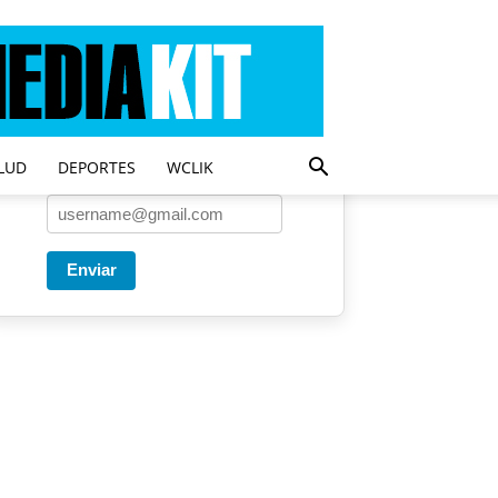
Entregado por SendPulse
Una vez a la semana enviamos
un correo con los artículos más
populares.
LUD
DEPORTES
WCLIK
Correo
*
Enviar