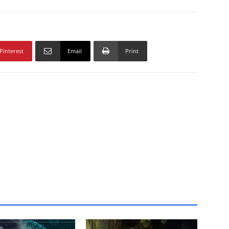
Pinterest
Email
Print