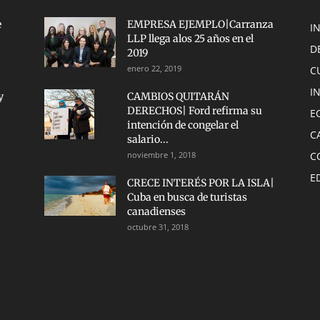
e
EMPRESA EJEMPLO|Carranza
I
LLP llega alos 25 años en el
D
2019
enero 22, 2019
C
I
y
CAMBIOS QUITARÁN
DERECHOS| Ford refirma su
E
intención de congelar el
C
salario...
noviembre 1, 2018
C
E
CRECE INTERÉS POR LA ISLA|
Cuba en busca de turistas
canadienses
octubre 31, 2018