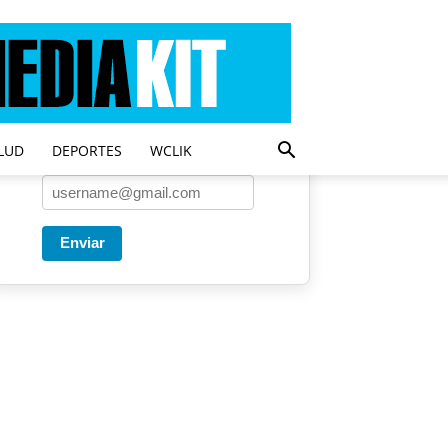
Entregado por SendPulse
Una vez a la semana enviamos
un correo con los artículos más
populares.
LUD
DEPORTES
WCLIK
Correo
*
Enviar