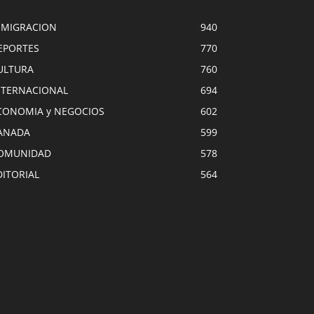
NMIGRACION
940
EPORTES
770
ULTURA
760
NTERNACIONAL
694
CONOMIA y NEGOCIOS
602
ANADA
599
OMUNIDAD
578
DITORIAL
564