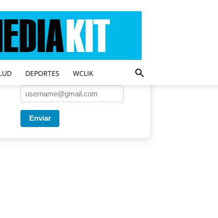
Entregado por SendPulse
Una vez a la semana enviamos
un correo con los artículos más
populares.
LUD
DEPORTES
WCLIK
Correo
*
Enviar