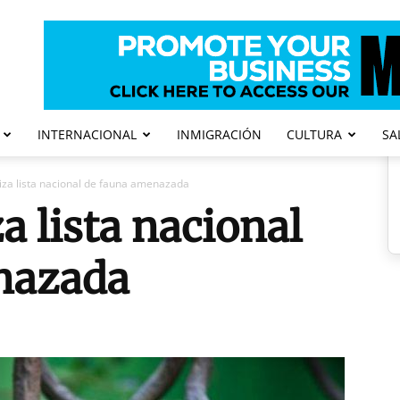
INTERNACIONAL
INMIGRACIÓN
CULTURA
SA
liza lista nacional de fauna amenazada
za lista nacional
nazada