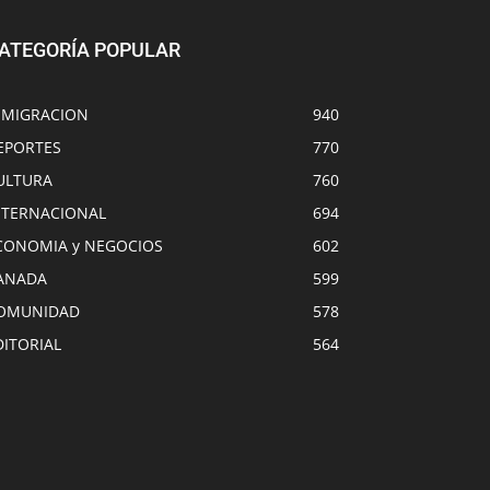
ATEGORÍA POPULAR
NMIGRACION
940
EPORTES
770
ULTURA
760
NTERNACIONAL
694
CONOMIA y NEGOCIOS
602
ANADA
599
OMUNIDAD
578
DITORIAL
564