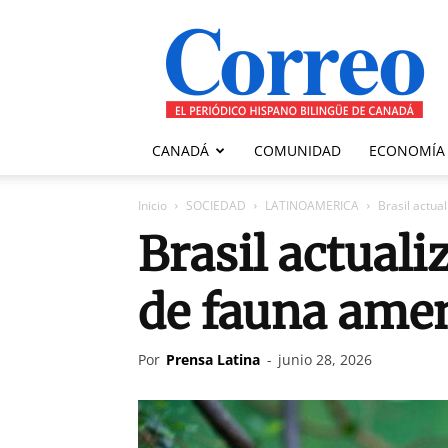
Correo
Canadiense
CANADÁ
COMUNIDAD
ECONOMÍA
Inicio
SOCIEDAD
LATINOAMERICA
Brasil actua
Brasil actuali
de fauna ame
Por
Prensa Latina
-
junio 28, 2026