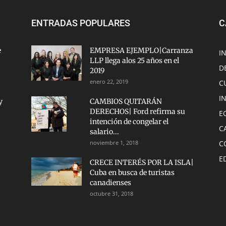
ENTRADAS POPULARES
C
e
EMPRESA EJEMPLO|Carranza
I
LLP llega alos 25 años en el
D
2019
enero 22, 2019
C
I
y
CAMBIOS QUITARÁN
DERECHOS| Ford refirma su
E
intención de congelar el
C
salario...
noviembre 1, 2018
C
E
CRECE INTERÉS POR LA ISLA|
Cuba en busca de turistas
canadienses
octubre 31, 2018