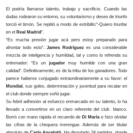
El podría llamarse talento, trabajo y sacrificio. Cuando las
dudas rodearon su entorno, su voluntarismo y deseo de triunfo
torció el timón. Se repitió a modo de estribillo:“-Quiero triunfar
en el
Real Madrid
”.
“Es mucha presión jugar acá pero estoy preparado para
afrontar todo esto”.
James Rodríguez
es una considerable
mezcla de inteligencia y humildad, tal y como lo refrenda su
entrenador: “Es un
jugador
muy humilde con una gran
calidad”. Definitivamente, es de la tribu de los ganadores. Todo
parece haberse conjugado extraordinariamente a su favor: el
Mundial
, sus goles, determinación y juventud para recalar en
el club donde siempre soñó jugar.
Su febril adhesión al esfuerzo enmarcado en su talento, lo ha
llevado a convertirse en un claro referente del club blanco.
Borró con mano rápida el recuerdo de
Di María
e hizo olvidar
las cifras de la chequera merengue. Además de ser titular
absoluto de
Carlo Ancelotti
. Ha disputado 24 partidos, donde