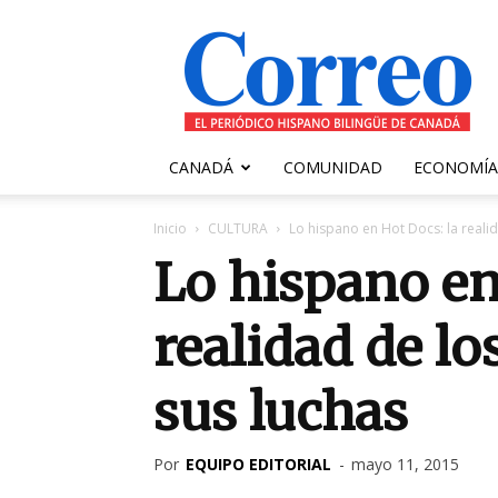
Correo
Canadiense
CANADÁ
COMUNIDAD
ECONOMÍA
Inicio
CULTURA
Lo hispano en Hot Docs: la realid
Lo hispano en
realidad de lo
sus luchas
Por
EQUIPO EDITORIAL
-
mayo 11, 2015