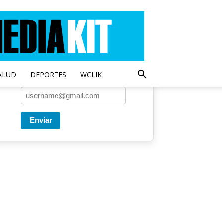
Entregado por SendPulse
Una vez a la semana enviamos
un correo con los artículos más
populares.
ALUD
DEPORTES
WCLIK
Correo
*
Enviar