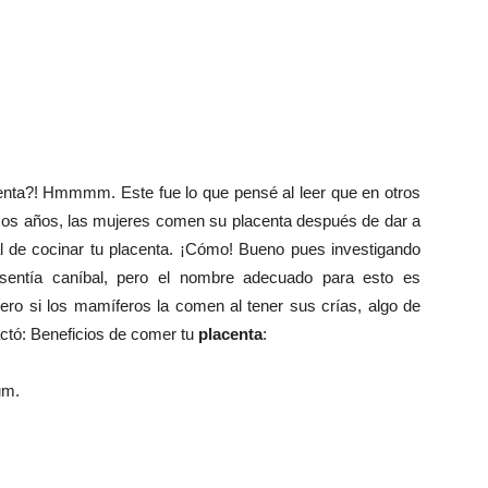
enta?! Hmmmm. Este fue lo que pensé al leer que en otros
os años, las mujeres comen su placenta después de dar a
tal de cocinar tu placenta. ¡Cómo! Bueno pues investigando
 sentía caníbal, pero el nombre adecuado para esto es
pero si los mamíferos la comen al tener sus crías, algo de
actó: Beneficios de comer tu
placenta
:
um.