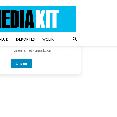
Entregado por SendPulse
Una vez a la semana enviamos
un correo con los artículos más
populares.
ALUD
DEPORTES
WCLIK
Correo
*
Enviar