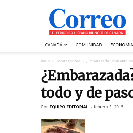
Correo
Canadiense
CANADÁ
COMUNIDAD
ECONOMÍA
Inicio
Uncategorized
¿Embarazada? ¿con antojos 
¿Embarazada?
todo y de pas
Por
EQUIPO EDITORIAL
-
febrero 3, 2015