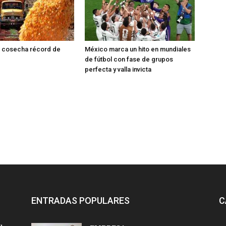
é cosecha récord de
México marca un hito en mundiales
de fútbol con fase de grupos
perfecta y valla invicta
ENTRADAS POPULARES
C