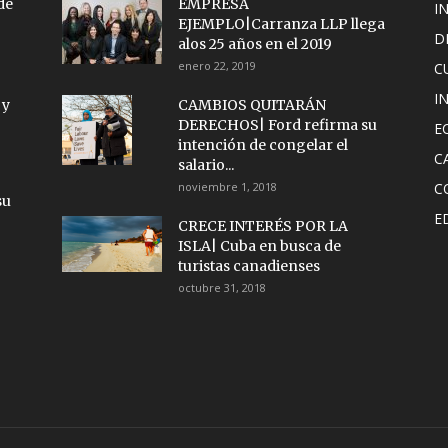
de
EMPRESA
I
EJEMPLO|Carranza LLP llega
D
alos 25 años en el 2019
enero 22, 2019
C
I
 y
CAMBIOS QUITARÁN
DERECHOS| Ford refirma su
E
intención de congelar el
C
salario...
noviembre 1, 2018
C
su
E
CRECE INTERÉS POR LA
ISLA| Cuba en busca de
turistas canadienses
octubre 31, 2018