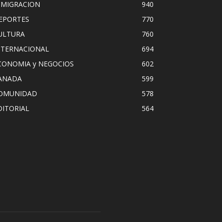
NMIGRACION
940
EPORTES
770
ULTURA
760
NTERNACIONAL
694
CONOMIA y NEGOCIOS
602
ANADA
599
OMUNIDAD
578
DITORIAL
564