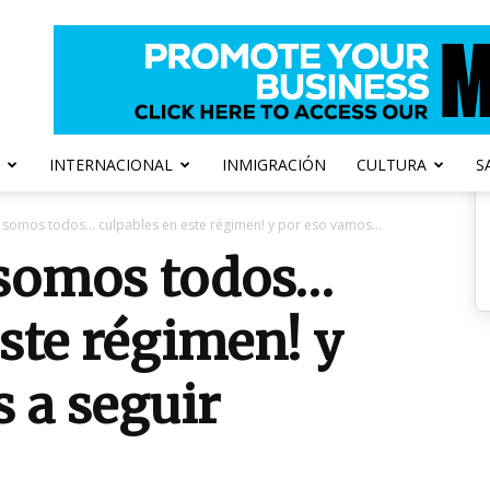
INTERNACIONAL
INMIGRACIÓN
CULTURA
S
 somos todos… culpables en este régimen! y por eso vamos...
 somos todos…
este régimen! y
 a seguir