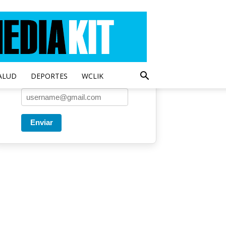
Entregado por SendPulse
Una vez a la semana enviamos
un correo con los artículos más
populares.
ALUD
DEPORTES
WCLIK
Correo
*
Enviar