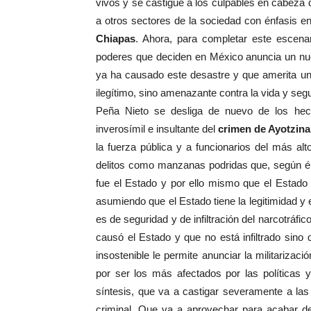
vivos y se castigue a los culpables en cabeza 
a otros sectores de la sociedad con énfasis e
Chiapas
. Ahora, para completar este escenar
poderes que deciden en México anuncia un n
ya ha causado este desastre y que amerita un
ilegítimo, sino amenazante contra la vida y seg
Peña Nieto se desliga de nuevo de los h
inverosímil e insultante del
crimen de Ayotzin
la fuerza pública y a funcionarios del más al
delitos como manzanas podridas que, según él
fue el Estado y por ello mismo que el Estado 
asumiendo que el Estado tiene la legitimidad y
es de seguridad y de infiltración del narcotráfi
causó el Estado y que no está infiltrado sino
insostenible le permite anunciar la militarizac
por ser los más afectados por las políticas 
síntesis, que va a castigar severamente a las
criminal. Que va a aprovechar para acabar de e