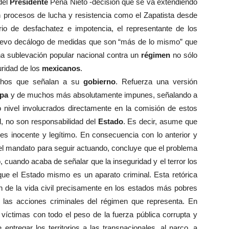
del
Presidente
Peña Nieto -decisión que se va extendiendo
n procesos de lucha y resistencia como el Zapatista desde
io de desfachatez e impotencia, el representante de los
uevo decálogo de medidas que son “más de lo mismo” que
a sublevación popular nacional contra un
régimen
no sólo
uridad de los
mexicanos
.
echos que señalan a su
gobierno
. Refuerza una versión
apa
y de muchos más absolutamente impunes, señalando a
to nivel involucrados directamente en la comisión de estos
, no son responsabilidad del
Estado
. Es decir, asume que
es inocente y legítimo. En consecuencia con lo anterior y
 el mandato para seguir actuando, concluye que el problema
co, cuando acaba de señalar que la inseguridad y el terror los
 que el Estado mismo es un aparato criminal. Esta retórica
ión de la vida civil precisamente en los estados más pobres
y las acciones criminales del régimen que representa. En
 víctimas con todo el peso de la fuerza pública corrupta y
ntregar los territorios a las transnacionales, al narco, a