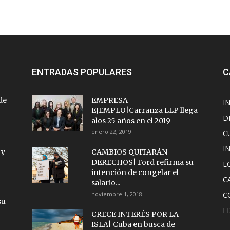
ENTRADAS POPULARES
C
de
EMPRESA
I
EJEMPLO|Carranza LLP llega
D
alos 25 años en el 2019
enero 22, 2019
C
I
 y
CAMBIOS QUITARÁN
DERECHOS| Ford refirma su
E
intención de congelar el
C
salario...
noviembre 1, 2018
C
su
E
CRECE INTERÉS POR LA
ISLA| Cuba en busca de