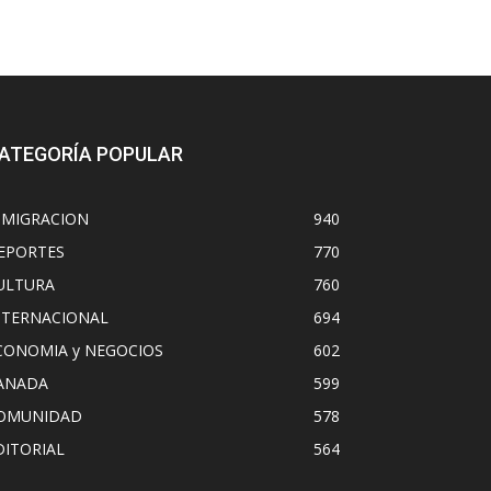
ATEGORÍA POPULAR
NMIGRACION
940
EPORTES
770
ULTURA
760
NTERNACIONAL
694
CONOMIA y NEGOCIOS
602
ANADA
599
OMUNIDAD
578
DITORIAL
564