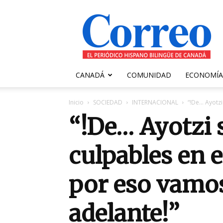
Correo
Canadiense
CANADÁ
COMUNIDAD
ECONOMÍA
Inicio
SOCIEDAD
INTERNACIONAL
“!De… Ayotzi
“!De… Ayotzi
culpables en 
por eso vamos
adelante!”