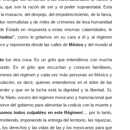
ra, que son la razón de ser y el poder supraestatal. Esta
 la masacre, del despojo, del empobrecimiento, de la farsa,
 los normalistas y de miles de crímenes de lesa humanidad
ca de Estado en respuesta a estas mismas calamidades, le
 todos
!”, como le gritamos en su cara a él y al régimen
dece y representa desde las calles de
México
y del mundo al
to
fue otra cosa. Es un grito que entendimos con mucha
undo. Es el grito que escuchan y conocen familiares,
menes del régimen y cada vez más personas en México y
ulación, es decir, quienes entendemos en el dolor de las
der y que en la lucha está la dignidad y la libertad. Sí,
a Nieto, vocero del régimen mexicano y transnacional que
sirve del gobierno para alimentar la codicia con la muerte y
somos todos culpables en este Régimen
!… por lo tanto,
tiendo, imponiendo la entrega del territorio, las riquezas,
des, los derechos y las vidas de las y los mexicanos para que