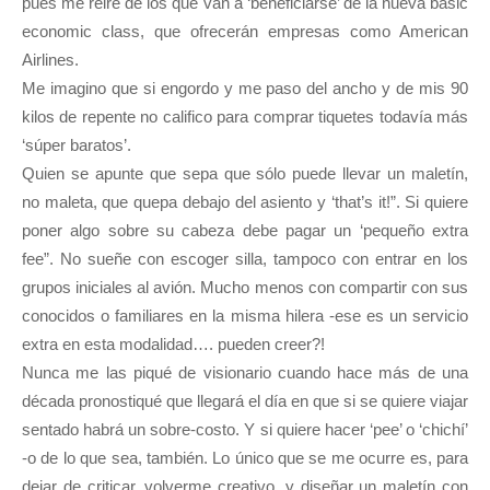
pues me reiré de los que van a ‘beneficiarse’ de la nueva basic
economic class, que ofrecerán empresas como American
Airlines.
Me imagino que si engordo y me paso del ancho y de mis 90
kilos de repente no califico para comprar tiquetes todavía más
‘súper baratos’.
Quien se apunte que sepa que sólo puede llevar un maletín,
no maleta, que quepa debajo del asiento y ‘that’s it!”. Si quiere
poner algo sobre su cabeza debe pagar un ‘pequeño extra
fee”. No sueñe con escoger silla, tampoco con entrar en los
grupos iniciales al avión. Mucho menos con compartir con sus
conocidos o familiares en la misma hilera -ese es un servicio
extra en esta modalidad…. pueden creer?!
Nunca me las piqué de visionario cuando hace más de una
década pronostiqué que llegará el día en que si se quiere viajar
sentado habrá un sobre-costo. Y si quiere hacer ‘pee’ o ‘chichí’
-o de lo que sea, también. Lo único que se me ocurre es, para
dejar de criticar, volverme creativo, y diseñar un maletín con