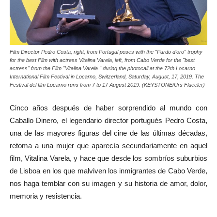
Film Director Pedro Costa, right, from Portugal poses with the ''Pardo d'oro'' trophy
for the best Film with actress Vitalina Varela, left, from Cabo Verde for the "best
actress" from the Film "Vitalina Varela " during the photocall at the 72th Locarno
International Film Festival in Locarno, Switzerland, Saturday, August, 17, 2019. The
Festival del film Locarno runs from 7 to 17 August 2019. (KEYSTONE/Urs Flueeler)
Cinco años después de haber sorprendido al mundo con
Caballo Dinero, el legendario director portugués Pedro Costa,
una de las mayores figuras del cine de las últimas décadas,
retoma a una mujer que aparecía secundariamente en aquel
film, Vitalina Varela, y hace que desde los sombríos suburbios
de Lisboa en los que malviven los inmigrantes de Cabo Verde,
nos haga temblar con su imagen y su historia de amor, dolor,
memoria y resistencia.