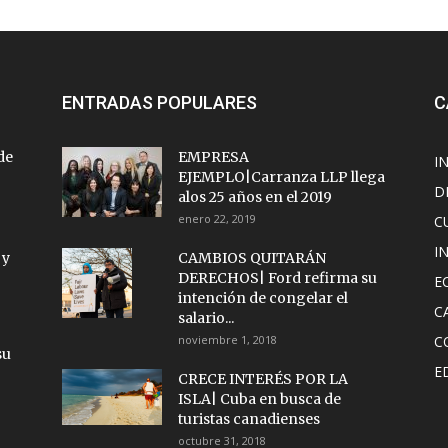
ENTRADAS POPULARES
C
de
EMPRESA
I
EJEMPLO|Carranza LLP llega
D
alos 25 años en el 2019
enero 22, 2019
C
I
 y
CAMBIOS QUITARÁN
DERECHOS| Ford refirma su
E
intención de congelar el
C
salario...
noviembre 1, 2018
C
su
E
CRECE INTERÉS POR LA
ISLA| Cuba en busca de
turistas canadienses
octubre 31, 2018