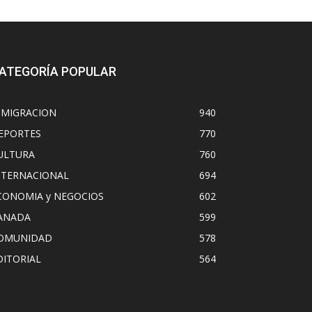
ATEGORÍA POPULAR
NMIGRACION
940
EPORTES
770
ULTURA
760
NTERNACIONAL
694
CONOMIA y NEGOCIOS
602
ANADA
599
OMUNIDAD
578
DITORIAL
564