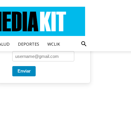
Entregado por SendPulse
Una vez a la semana enviamos
un correo con los artículos más
populares.
ALUD
DEPORTES
WCLIK
Correo
*
Enviar