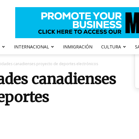
INTERNACIONAL
INMIGRACIÓN
CULTURA
S
idades canadienses proyecto de deportes electrónicos
ades canadienses
eportes